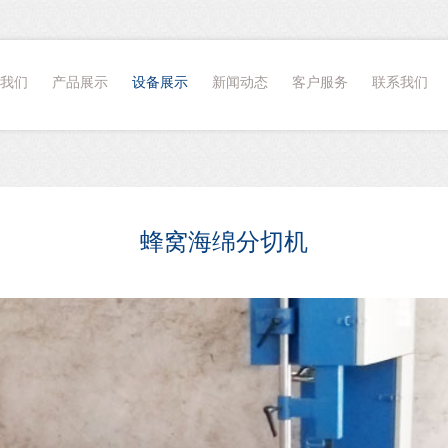
我们
产品展示
设备展示
新闻动态
客户服务
联系我们
蜂窝海绵分切机