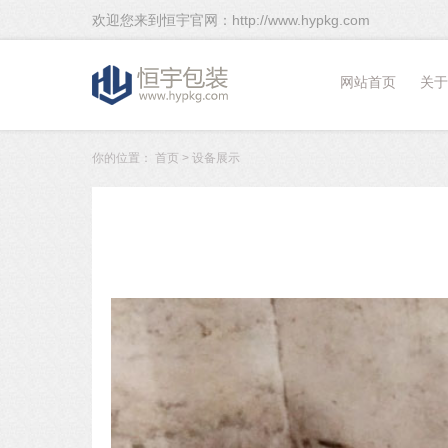
欢迎您来到恒宇官网：http://www.hypkg.com
网站首页
关于
你的位置：
首页
>
设备展示